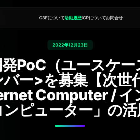
C3Fについて
活動履歴
ICPについて
お問合せ
2022年12月23日
0開発PoC（ユースケ
ンバー>を募集【次世
rnet Computer 
コンピューター」の活