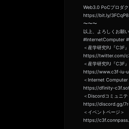
Web3.0 PoCプ
https://bit.ly/3FCqP
〜〜〜
以上、よろしくお願
#InternetComputer
#
＜産学研究PJ『C3F』 T
https://twitter.com/c
＜産学研究PJ『C3F』
https://www.c3f-iu-u
＜Internet Comp
https://dfinity-c3f.so
＜Discordコミュニ
https://discord.gg/
＜イベントページ＞
https://c3f.connpas