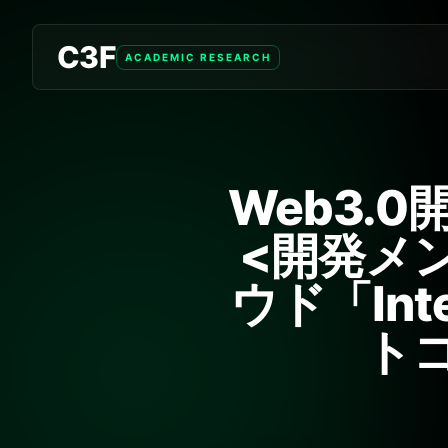
C3F
ACADEMIC RESEARCH
Web3.
<開発メ
ウド「Inte
ト