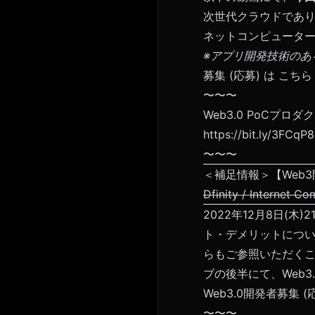
次世代クラウドでありWe
ネットコンピュータ
※アプリ開発技術のあ
募集 (応募) は
こちら
〜〜〜
Web3.0 PoCプ
https://bit.ly/3FCqP
〜〜〜
＜補足情報＞【Web3開
Dfinity / Inter
2022年12月8日(木)2
ト・デメリットについ
らもご参照いただく
ブの後半にて、Web
Web3.0開発者募集 (
〜〜〜