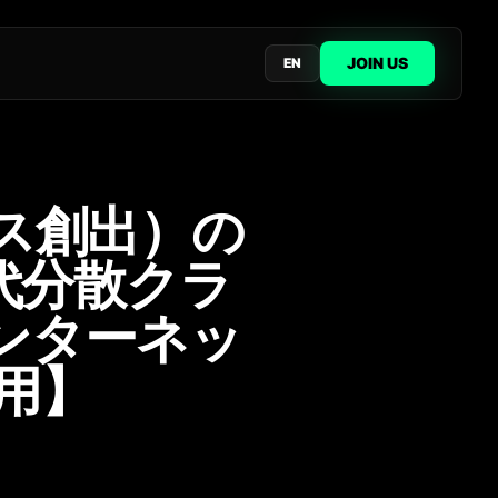
JOIN US
EN
ース創出）の
代分散クラ
/ インターネッ
用】