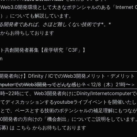
b3.0開発環境として大きなポテンシャルのある「Internet C
ー）」についても解説しています。
る開発者であれば、さほど難しくない技術です
*。*
からお待ちしております
ロダクト共創開発者募集【産学研究「C3F」】
8n
発者向け】Dfinity / ICでのWeb3開発メリット・デメリット
net ComputerでのWeb3開発ってどんな感じ？
＜12/8（木）21時〜＞
1時~22時にて、Web3開発者向けにDinity/Internetcomput
てディスカッションするyoutubeライブイベントを開催いた
ことで、ベースとする技術のポテンシャルの補足理解にもつな
3.0開発者の方向けの「機会創出」についてご説明をしています
応募) は
こちら
からお待ちしております