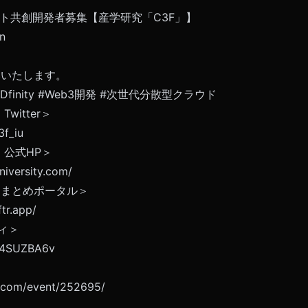
ロダクト共創開発者募集【産学研究「C3F」】
8n
いいたします。
Dfinity
#Web3開発
#次世代分散型クラウド
witter＞
3f_iu
 公式HP＞
niversity.com/
uter まとめポータル＞
ftr.app/
ティ＞
7r4SUZBA6v
s.com/event/252695/