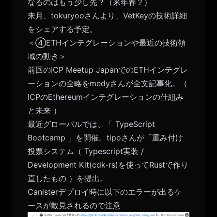
なるのはもう少し先？（来年春？）
来月、tokuryooさんより、VetKeyの技術詳細
をシェアする予定。
＜④ETHインテグレーションや最近の技術領
域の動き＞
前回のICP Meetup JapanでのETHインテグレ
ーションの全略をmedyさんが全文記事化。（
ICPのEthereumインテグレーションの仕組み
と未来
）
最近グローバルでは、「
TypeScript
Bootcamp
」を開催。tipoさんが「重み付け
投票システム（
Typescript実装
/
Development Kit(cdk-rs)を使ってRustで作り
直したもの
）を提出。
Canisterデプロイ時に以下のエラーが出るケ
ースが散見されるので注意