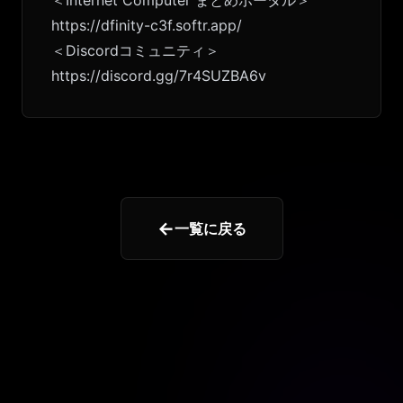
https://dfinity-c3f.softr.app/
＜Discordコミュニティ＞
https://discord.gg/7r4SUZBA6v
←
一覧に戻る