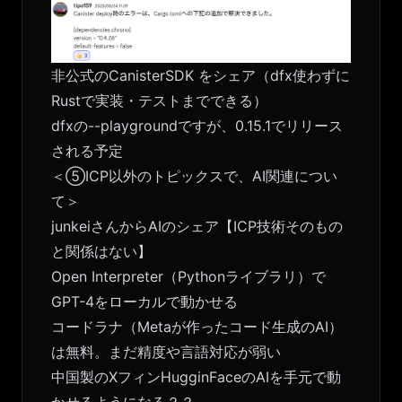
非公式のCanisterSDK
をシェア（dfx使わずに
Rustで実装・テストまでできる）
dfxの--playgroundですが、
0.15.1でリリース
される予定
＜⑤ICP以外のトピックスで、AI関連につい
て＞
junkeiさんからAIのシェア【ICP技術そのもの
と関係はない】
Open Interpreter（Pythonライブラリ）で
GPT-4をローカルで動かせる
コードラナ（Metaが作ったコード生成のAI）
は無料。まだ精度や言語対応が弱い
中国製のXフィンHugginFaceのAIを手元で動
かせるようになる？？