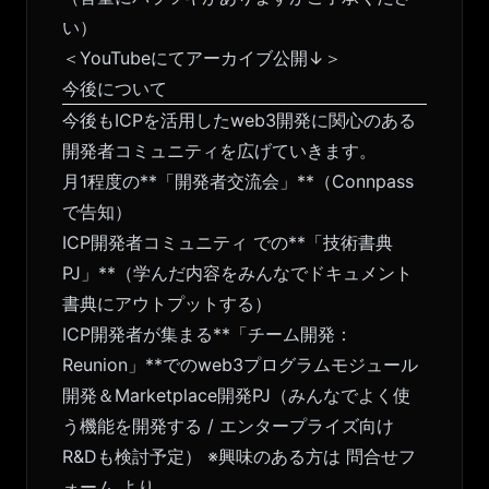
い）
＜YouTubeにてアーカイブ公開↓＞
今後について
今後もICPを活用したweb3開発に関心のある
開発者コミュニティを広げていきます。
月1程度の**「開発者交流会」**（
Connpass
で告知
）
ICP開発者コミュニティ
での**「技術書典
PJ」**（学んだ内容をみんなでドキュメント
書典にアウトプットする）
ICP開発者が集まる**「チーム開発：
Reunion」**でのweb3プログラムモジュール
開発＆Marketplace開発PJ（みんなでよく使
う機能を開発する / エンタープライズ向け
R&Dも検討予定） ※興味のある方は
問合せフ
ォーム
より