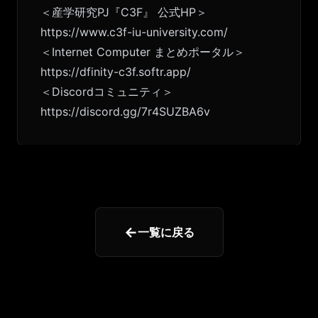
＜産学研究PJ『C3F』 公式HP＞
https://www.c3f-iu-university.com/
＜Internet Computer まとめポータル＞
https://dfinity-c3f.softr.app/
＜Discordコミュニティ＞
https://discord.gg/7r4SUZBA6v
←
一覧に戻る