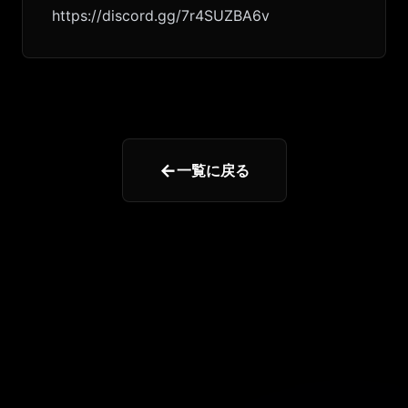
https://discord.gg/7r4SUZBA6v
←
一覧に戻る